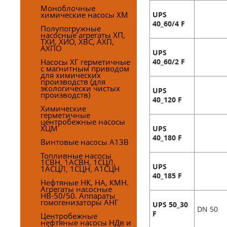
Моноблочные
химические насосы ХМ
UPS
40_60/4 F
Полупогружные
насосные агрегаты ХП,
ТХИ, ХИО, ХВС, АХП,
АХПО
UPS
Насосы ХГ герметичные
40_60/2 F
с магнитным приводом
для химических
производств (для
экологически чистых
UPS
производств)
40_120 F
Химические
герметичные
центробежные насосы
ХЦМ
UPS
40_180 F
Винтовые насосы А13В
Топливные насосы
1СВН, 1АСВН, 1СЦЛ,
UPS
1АСЦЛ, 1СЦН, А1СЦН
40_185 F
Нефтяные НК, НА, КМН.
Агрегаты насосные
НВ-50/50. Аппараты
гомогенизаторы АНГ
UPS 50_30
DN 50
F
Центробежные
нефтяные насосы НДв и