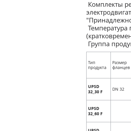
Комплекты ре
электродвига
"Принадлежно
Температура п
(кратковремен
Группа продук
Тип
Размер
продукта
фланцев
UPSD
DN 32
32_30 F
UPSD
32_60 F
UPSD