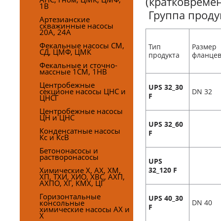
(кратковремен
1В
Группа продук
Артезианские
скважинные насосы
20А, 24А
Фекальные насосы СМ,
Тип
Размер
СД, ЦМФ, ЦМК
продукта
фланце
Фекальные и сточно-
массные 1СМ, 1НВ
Центробежные
UPS 32_30
секционе насосы ЦНС и
DN 32
F
ЦНСГ
Центробежные насосы
ЦН и ЦНС
UPS 32_60
Конденсатные насосы
F
Кс и КсВ
Бетононасосы и
растворонасосы
UPS
Химические Х, АХ, ХМ,
32_120 F
ХП, ТХИ, ХИО, ХВС, АХП,
АХПО, ХГ, КМХ, ЦГ
Горизонтальные
UPS 40_30
консольные
DN 40
F
химические насосы АХ и
Х