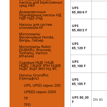
насосы для агрессивных
сред НБУ
UPS
Дозировочные
65_60/4 F
плунжерные насосы НД
НДР НДЭ 2НД
Насосы для систем
UPS
отопления НГ
65_60/2 F
Мотопомпы
бензиновые Honda,
Вепрь, Гейзер
UPS
Мотопомпы Robin
65_120 F
(SUBARU, Япония),
Toshatsu, Varisco
(Италия)
UPS
Судовые НЦВ 1НЦВ
НЦВС 1ЭЦНУ ЭПН НЦКВ
65_180 F
НЦКГ ВЦН ЭКН НЦ ФС
Насосы Grundfos
(Грюндфос)
UPS
65_185 F
UPS, UPSD серии 200
UPE(D) серии 2000
UPS 80_30
TP
DN 80
F
TPD