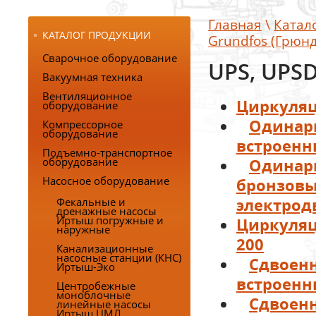
Главная
\
Катал
КАТАЛОГ ПРОДУКЦИИ
Grundfos (Грюн
Сварочное оборудование
UPS, UPSD
Вакуумная техника
Вентиляционное
Циркуляц
оборудование
Компрессорное
Одинарн
оборудование
встроенн
Подъемно-транспортное
оборудование
Одинарн
Насосное оборудование
бронзовы
Фекальные и
электрод
дренажные насосы
Иртыш погружные и
Циркуляц
наружные
200
Канализационные
насосные станции (КНС)
Сдвоенн
Иртыш-Эко
встроен
Центробежные
моноблочные
Сдвоенн
линейные насосы
Иртыш ЦМЛ