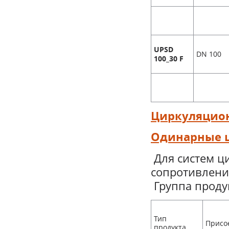
UPSD
DN 100
100_30 F
Циркуляцион
Одинарные ц
Для систем ц
сопротивлен
Группа продук
Тип
Присо
продукта