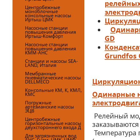
релейных
Центробежные
моноблочные
электрод
консольные насосы
Иртыш ЦМК
Циркуляц
Насосные станции
Одинар
повышения давления
Иртыш-Комфорт
GD
Насосные станции
Конденса
повышения давления
КММ-АНС
Grundfos 
Станции и насосы SEA-
LAND, Италия
Мембранные
пневматические насосы
Циркуляцион
DELLMECO
Консольные КМ, К, КМЛ,
Одинарные н
КМС
электродвиг
Погружные
артезианские насосы
ЭЦВ
Релейный мод
Центробежные
заказываются
горизонтальные насосы
двухстороннего входа Д
Температура 
Для загрязненных вод
АНС, Гном, ЦМК, ЦМФ,