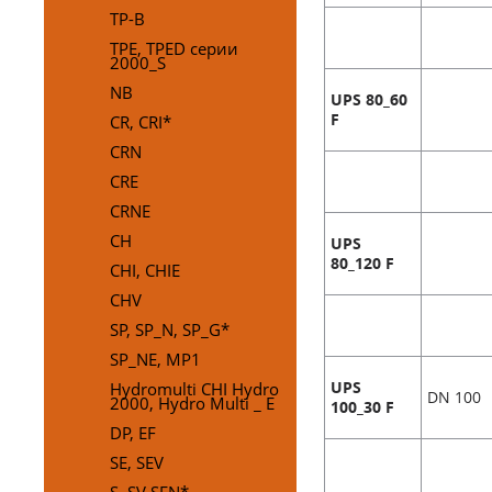
TP-B
TPE, TPED серии
2000_S
NB
UPS 80_60
CR, CRI*
F
CRN
CRE
CRNE
CH
UPS
80_120 F
CHI, CHIE
CHV
SP, SP_N, SP_G*
SP_NE, MP1
Hydromulti CHI Hydro
UPS
DN 100
2000, Hydro Multi _ E
100_30 F
DP, EF
SE, SEV