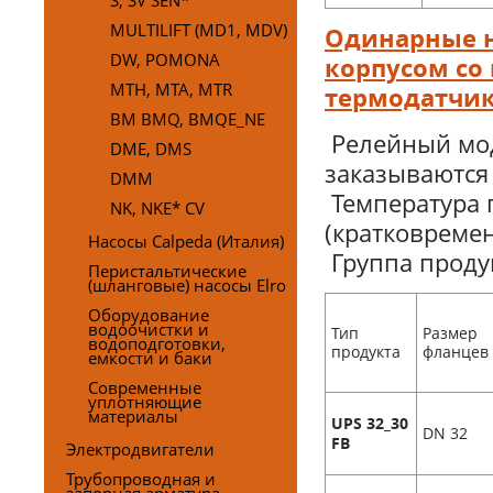
S, SV SEN*
MULTILIFT (MD1, MDV)
Одинарные н
DW, POMONA
корпусом со
MTH, MTA, MTR
термодатчи
BM BMQ, BMQE_NE
Релейный мод
DME, DMS
заказываются
DMM
Температура п
NK, NKE* CV
(кратковремен
Насосы Calpeda (Италия)
Группа продук
Перистальтические
(шланговые) насосы Elro
Оборудование
водоочистки и
Тип
Размер
водоподготовки,
продукта
фланцев
емкости и баки
Современные
уплотняющие
материалы
UPS 32_30
DN 32
FB
Электродвигатели
Трубопроводная и