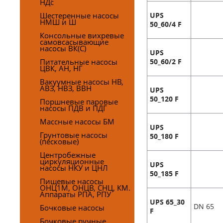
НДс
Шестеренные насосы
UPS
НМШ и Ш
50_60/4 F
Консольные вихревые
самовсасывающие
насосы ВК(С)
UPS
Питательные насосы
50_60/2 F
ЦВК, АН, НГ
Вакуумные насосы НВ,
АВЗ, НВЗ, ВВН
UPS
50_120 F
Поршневые паровые
насосы ПДВ и ПДГ
Массные насосы БМ
UPS
Грунтовые насосы
50_180 F
(песковые)
Центробежные
циркуляционные
UPS
насосы НКУ и ЦНЛ
50_185 F
Пищевые насосы
ОНЦ1М, ОНЦВ, СНЦ, КМ.
Аппараты РПА, РПУ
UPS 65_30
DN 65
Бочковые насосы
F
Бочковые ручные