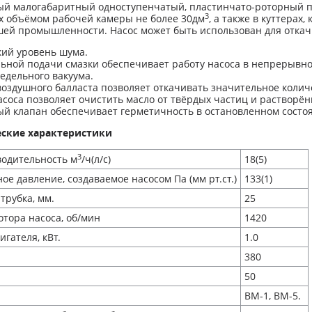
ый малогабаритный одноступенчатый, пластинчато-роторный пр
3
 объёмом рабочей камеры не более 30дм
, а также в куттерах
й промышленности. Насос может быть использован для откачи
кий уровень шума.
льной подачи смазки обеспечивает работу насоса в непрерывно
едельного вакуума.
воздушного балласта позволяет откачивать значительное колич
соса позволяет очистить масло от твёрдых частиц и растворён
ый клапан обеспечивает герметичность в остановленном состо
еские характеристики
3
одительность м
/ч(л/с)
18(5)
ое давление, создаваемое насосом Па (мм рт.ст.)
133(1)
трубка, мм.
25
тора насоса, об/мин
1420
гателя, кВт.
1.0
380
50
ВМ-1, ВМ-5.