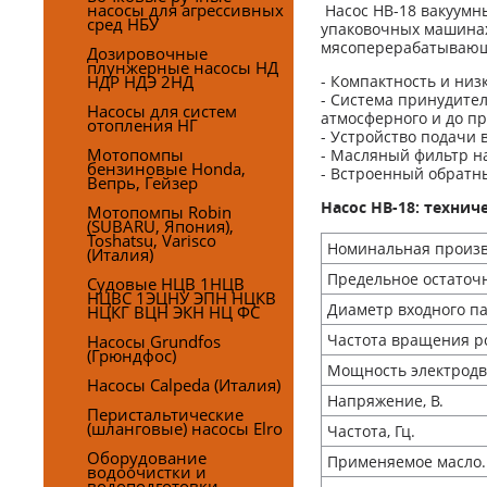
насосы для агрессивных
Насос НВ-18 вакуумн
сред НБУ
упаковочных машинах
мясоперерабатываюше
Дозировочные
плунжерные насосы НД
НДР НДЭ 2НД
- Компактность и низ
- Система принудите
Насосы для систем
атмосферного и до пр
отопления НГ
- Устройство подачи 
Мотопомпы
- Масляный фильтр на
бензиновые Honda,
- Встроенный обратн
Вепрь, Гейзер
Насос НВ-18: технич
Мотопомпы Robin
(SUBARU, Япония),
Toshatsu, Varisco
Номинальная произв
(Италия)
Предельное остаточн
Судовые НЦВ 1НЦВ
НЦВС 1ЭЦНУ ЭПН НЦКВ
Диаметр входного па
НЦКГ ВЦН ЭКН НЦ ФС
Частота вращения ро
Насосы Grundfos
(Грюндфос)
Мощность электродви
Насосы Calpeda (Италия)
Напряжение, В.
Перистальтические
(шланговые) насосы Elro
Частота, Гц.
Оборудование
Применяемое масло.
водоочистки и
водоподготовки,