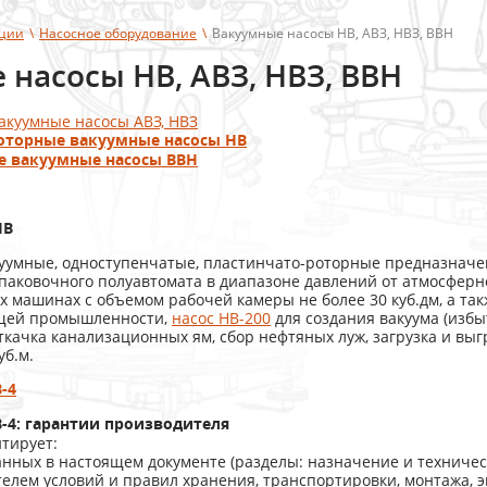
кции
\
Насосное оборудование
\
Вакуумные насосы НВ, АВЗ, НВЗ, ВВН
 насосы НВ, АВЗ, НВЗ, ВВН
акуумные насосы АВЗ, НВЗ
оторные вакуумные насосы НВ
 вакуумные насосы ВВН
НВ
уумные, одноступенчатые, пластинчато-роторные предназнач
паковочного полуавтомата в диапазоне давлений от атмосферног
 машинах с объемом рабочей камеры не более 30 куб.дм, а так
щей промышленности,
насос НВ-200
для создания вакуума (изб
ткачка канализационных ям, сбор нефтяных луж, загрузка и выг
уб.м.
-4
-4: гарантии производителя
тирует:
анных в настоящем документе (разделы: назначение и техничес
лем условий и правил хранения, транспортировки, монтажа, эк