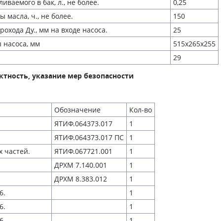
иваемого в бак, л., не более.
0,25
 масла, ч., не более.
150
охода Ду., мм на входе насоса.
25
 насоса, мм
515х265х255
29
ктность, указание мер безопасности
Обозначение
Кол-во
ЯТИФ.064373.017
1
ЯТИФ.064373.017 ПС
1
х частей.
ЯТИФ.067721.001
1
ДРХМ 7.140.001
1
ДРХМ 8.383.012
1
6.
1
6.
1
6.
1