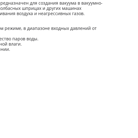
едназначен для создания вакуума в вакуумно-
, колбасных шприцах и других машинах
вания воздуха и неагрессивных газов.
м режиме, в диапазоне входных давлений от
ество паров воды.
ной влаги.
янии.