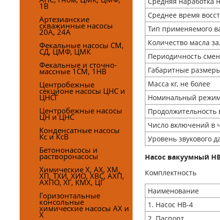
Средняя наработка на
1В
Среднее время восст
Артезианские
скважинные насосы
Тип применяемого ва
20А, 24А
Количество масла зал
Фекальные насосы СМ,
СД, ЦМФ, ЦМК
Периодичность смен
Фекальные и сточно-
Габаритные размер
массные 1СМ, 1НВ
Масса кг, не более
Центробежные
секционе насосы ЦНС и
ЦНСГ
Номинальный режим 
Центробежные насосы
Продолжительность 
ЦН и ЦНС
Число включений в 
Конденсатные насосы
Кс и КсВ
Уровень звукового д
Бетононасосы и
растворонасосы
Насос вакуумный НВ
Химические Х, АХ, ХМ,
Комплектность
ХП, ТХИ, ХИО, ХВС, АХП,
АХПО, ХГ, КМХ, ЦГ
Наименование
Горизонтальные
консольные
1. Насос НВ-4
химические насосы АХ и
Х
2. Паспорт