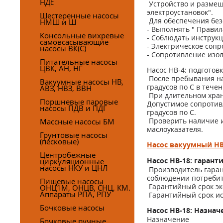
НДс
Устройство и размещ
электроустановок".
Шестеренные насосы
Для обеспечения без
НМШ и Ш
- Выполнять " Правил
Консольные вихревые
- Соблюдать инструк
самовсасывающие
- Электрическое соп
насосы ВК(С)
- Сопротивление изол
Питательные насосы
ЦВК, АН, НГ
Насос НВ-4: подготовк
После пребывания на
Вакуумные насосы НВ,
градусов по С в течен
АВЗ, НВЗ, ВВН
При длительном хран
Поршневые паровые
Допустимое сопротивл
насосы ПДВ и ПДГ
градусов по С.
Проверить наличие и
Массные насосы БМ
маслоуказателя.
Грунтовые насосы
(песковые)
Насос вакуумный НВ
Центробежные
циркуляционные
Насос НВ-18: гаран
насосы НКУ и ЦНЛ
Производитель гаран
соблюдении потребите
Пищевые насосы
Гарантийный срок эк
ОНЦ1М, ОНЦВ, СНЦ, КМ.
Аппараты РПА, РПУ
Гарантийный срок исч
Бочковые насосы
Насос НВ-18: Назнач
Назначение
Бочковые ручные