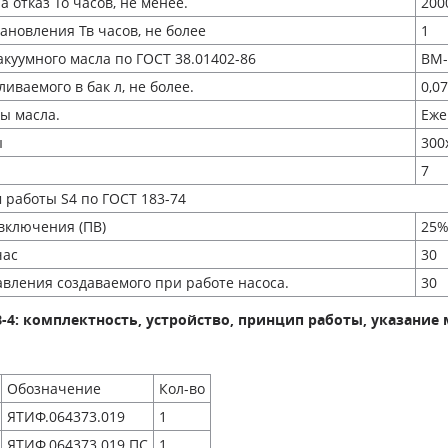
 отказ То часов, не менее.
200
ановления Тв часов, не более
1
куумного масла по ГОСТ 38.01402-86
ВМ-
иваемого в бак л, не более.
0,07
ы масла.
Еже
ы
300
7
работы S4 по ГОСТ 183-74
включения (ПВ)
25
час
30
авления создаваемого при работе насоса.
30
-4: комплектность, устройство, принцип работы, указание 
Обозначение
Кол-во
ЯТИФ.064373.019
1
ЯТИФ.064373.019 ПС
1