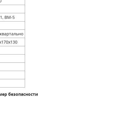
0
1, ВМ-5
квартально
х170х130
%
мер безопасности