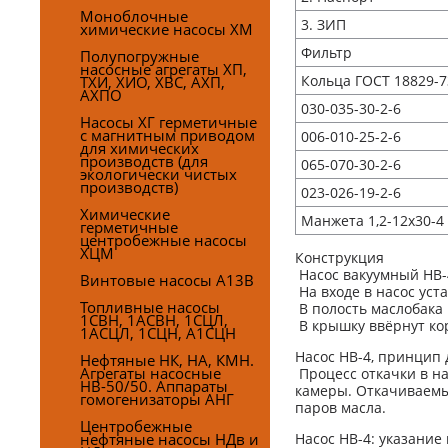
Моноблочные
3. ЗИП
химические насосы ХМ
Фильтр
Полупогружные
насосные агрегаты ХП,
Кольца ГОСТ 18829-7
ТХИ, ХИО, ХВС, АХП,
АХПО
030-035-30-2-6
Насосы ХГ герметичные
с магнитным приводом
006-010-25-2-6
для химических
производств (для
065-070-30-2-6
экологически чистых
производств)
023-026-19-2-6
Химические
Манжета 1,2-12х30-4
герметичные
центробежные насосы
ХЦМ
Конструкция
Насос вакуумный НВ-4
Винтовые насосы А13В
На входе в насос уста
Топливные насосы
В полость маслобака 
1СВН, 1АСВН, 1СЦЛ,
В крышку ввёрнут ко
1АСЦЛ, 1СЦН, А1СЦН
Насос НВ-4, принцип 
Нефтяные НК, НА, КМН.
Агрегаты насосные
Процесс откачки в н
НВ-50/50. Аппараты
камеры. Откачиваемый
гомогенизаторы АНГ
паров масла.
Центробежные
нефтяные насосы НДв и
Насос НВ-4: указание