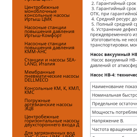
2. Гарантийный срок 
Центробежные
3. Гарантийный срок 
моноблочные
ОТК, при гарантийной
консольные насосы
Иртыш ЦМК
4. Средний ресурс до
5. Полный средний ср
Насосные станции
6. Устранение дефект
повышения давления
преждевременного из
Иртыш-Комфорт
Изготовитель не несё
Насосные станции
транспортировки, мон
повышения давления
КММ-АНС
Насос вакуумный НВ
Станции и насосы SEA-
Насос вакуумный НВ-
LAND, Италия
давлений от атмосферн
Мембранные
Насос НВ-4: техниче
пневматические насосы
DELLMECO
Наименование показ
Консольные КМ, К, КМЛ,
КМС
Номинальная быстрот
Погружные
Предельное остаточн
артезианские насосы
ЭЦВ
Мощность потребляем
Центробежные
горизонтальные насосы
Напряжение В.
двухстороннего входа Д
Частота вращения ро
Для загрязненных вод
АНС, Гном, ЦМК, ЦМФ,