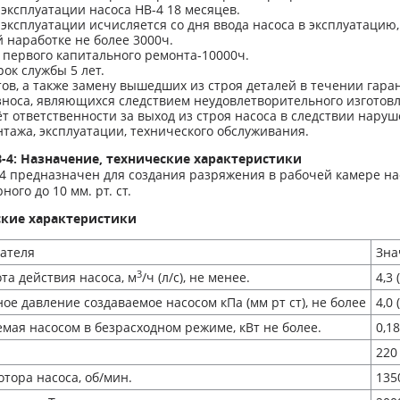
эксплуатации насоса НВ-4 18 месяцев.
эксплуатации исчисляется со дня ввода насоса в эксплуатацию,
 наработке не более 3000ч.
 первого капитального ремонта-10000ч.
ок службы 5 лет.
ов, а также замену вышедших из строя деталей в течении гар
носа, являющихся следствием неудовлетворительного изготовл
т ответственности за выход из строя насоса в следствии нару
тажа, эксплуатации, технического обслуживания.
-4: Назначение, технические характеристики
4 предназначен для создания разряжения в рабочей камере на
ого до 10 мм. рт. ст.
ские характеристики
ателя
Зна
3
а действия насоса, м
/ч (л/с), не менее.
4,3 
ое давление создаваемое насосом кПа (мм рт ст), не более
4,0 
ая насосом в безрасходном режиме, кВт не более.
0,18
220
тора насоса, об/мин.
135