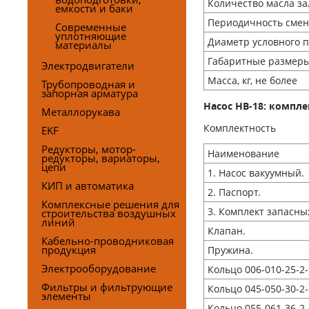
Количество масла зал
емкости и баки
Периодичность смены
Современные
уплотняющие
Диаметр условного пр
материалы
Габаритные размеры
Электродвигатели
Масса, кг, не более
Трубопроводная и
запорная арматура
Насос НВ-18: компле
Металлорукава
Комплектность
EKF
Редукторы, мотор-
Наименование
редукторы, вариаторы,
цепи
1. Насос вакуумный.
КИП и автоматика
2. Паспорт.
Комплексные решения для
3. Комплект запасны
строительства воздушных
линий
Клапан.
Кабельно-проводниковая
продукция
Пружина.
Электрооборудование
Кольцо 006-010-25-2-
Фильтры и фильтрующие
Кольцо 045-050-30-2-
элементы
Кольцо 055-061-36-2-