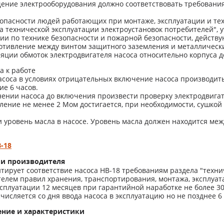
ение электрооборудования должно соответствовать требованиям
опасности людей работающих при монтаже, эксплуатации и те
а технической эксплуатации электроустановок потребителей", у
ции по технике безопасности и пожарной безопасности, действ
ротивление между винтом защитного заземления и металлически
яции обмоток электродвигателя насоса относительно корпуса 
а к работе
соса в условиях отрицательных включение насоса производить
ие 6 часов.
ении насоса до включения произвести проверку электродвигат
ение не менее 2 Мом достигается, при необходимости, сушкой 
 уровень масла в насосе. Уровень масла должен находится меж
-18
тии производителя
тирует соответствие насоса НВ-18 требованиям раздела "техни
лем правил хранения, транспортирования, монтажа, эксплуата
сплуатации 12 месяцев при гарантийной наработке не более 30
исляется со дня ввода насоса в эксплуатацию но не позднее 6
ение и характеристики