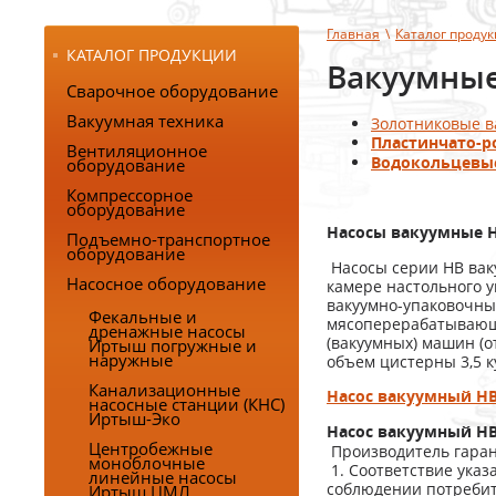
Главная
\
Каталог проду
КАТАЛОГ ПРОДУКЦИИ
Вакуумные
Сварочное оборудование
Вакуумная техника
Золотниковые в
Пластинчато-р
Вентиляционное
оборудование
Водокольцевые
Компрессорное
оборудование
Насосы вакуумные 
Подъемно-транспортное
оборудование
Насосы серии НВ вак
Насосное оборудование
камере настольного у
вакуумно-упаковочных
Фекальные и
мясоперерабатываю
дренажные насосы
(вакуумных) машин (о
Иртыш погружные и
наружные
объем цистерны 3,5 к
Канализационные
Насос вакуумный НВ
насосные станции (КНС)
Иртыш-Эко
Насос вакуумный НВ
Центробежные
Производитель гаран
моноблочные
1. Соответствие указ
линейные насосы
соблюдении потребите
Иртыш ЦМЛ