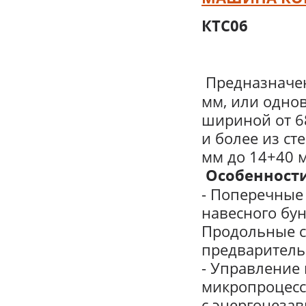
КТС06
Предназначе
мм, или одно
шириной от 68
и более из ст
мм до 14+40 
Особенност
- Поперечные
навесного бу
Продольные с
предваритель
- Управление
микропроцесс
с энергонеза