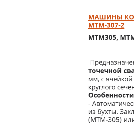
МАШИНЫ КОН
МТМ-307-2
МТМ305, МТМ
Предназначе
точечной св
мм, с ячейкой
круглого сече
Особенности
- Автоматичес
из бухты. За
(МТМ-305) или