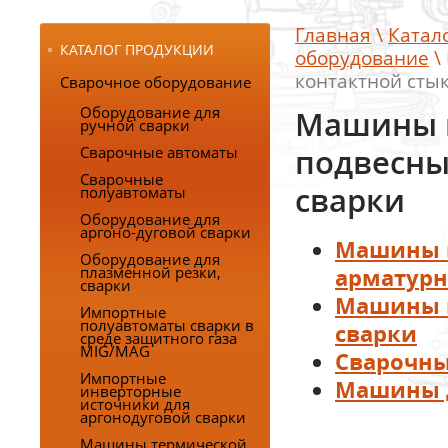
Главная
\
Катал
КАТАЛОГ ПРОДУКЦИИ
оборудование
\
контактной сты
Сварочное оборудование
Оборудование для
Машины 
ручной сварки
Сварочные автоматы
подвесны
Сварочные
полуавтоматы
сварки
Оборудование для
аргоно-дуговой сварки
Машины м
Оборудование для
плазменной резки,
арматурн
сварки
Машины п
Импортные
полуавтоматы сварки в
сварки
среде защитного газа
MIG/MAG
Сварочн
Импортные
Машины д
инверторные
источники для
аргонодуговой сварки
Машины термической