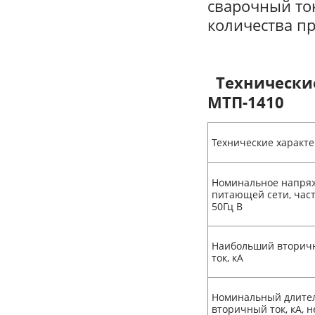
сварочный ток
количества п
Технически
МТП-1410
Технические характ
Номинальное напря
питающей сети, час
50Гц В
Наибольший вторич
ток, кА
Номинальный длите
вторичный ток, кА, 