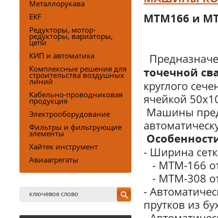
Металлорукава
EKF
МТМ166 и М
Редукторы, мотор-
редукторы, вариаторы,
цепи
КИП и автоматика
Предназначе
Комплексные решения для
точечной св
строительства воздушных
линий
круглого сече
Кабельно-проводниковая
ячейкой 50х10
продукция
Машины пред
Электрооборудование
автоматическ
Фильтры и фильтрующие
элементы
Особенност
Хайтек инструмент
- Ширина сетк
Авиаагрегаты
- МТМ-166 от
- МТМ-308 от
- Автоматиче
прутков из бу
- Автоматиче