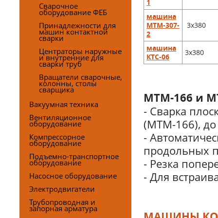
1
Сварочное
оборудование ФЕБ
машина
Принадлежности для
3х380
МТМ-307-
машин контактной
2
сварки
машина
Центраторы наружные
3х380
и внутренние для
КТС-06
сварки труб
Вращатели сварочные,
колонны, столы
сварщика
МТМ-166 и М
Вакуумная техника
- Сварка пло
Вентиляционное
(МТМ-166), до
оборудование
- Автоматичес
Компрессорное
оборудование
продольных пр
Подъемно-транспортное
- Резка попер
оборудование
- Для встраи
Насосное оборудование
Электродвигатели
Трубопроводная и
запорная арматура
МАШИНЫ КОН