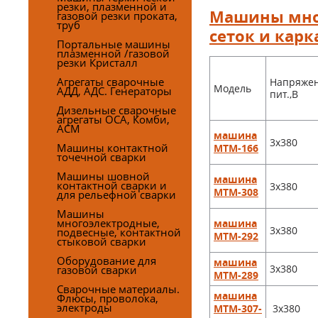
резки, плазменной и
Машины мног
газовой резки проката,
труб
сеток и карк
Портальные машины
плазменной /газовой
резки Кристалл
Агрегаты сварочные
Напряже
Модель
АДД, АДС. Генераторы
пит.,В
Дизельные сварочные
агрегаты ОСА, Комби,
АСМ
машина
3х380
Машины контактной
МТМ-166
точечной сварки
Машины шовной
машина
контактной сварки и
3х380
МТМ-308
для рельефной сварки
Машины
многоэлектродные,
машина
3х380
подвесные, контактной
МТМ-292
стыковой сварки
Оборудование для
машина
3х380
газовой сварки
МТМ-289
Сварочные материалы.
машина
Флюсы, проволока,
электроды
3х380
МТМ-307-