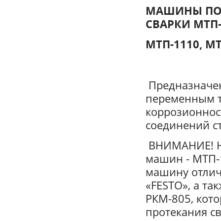
МАШИНЫ ПО
СВАРКИ МТП-
МТП-1110, МТ
Предназначен
переменным т
коррозионнос
соединений с
ВНИМАНИЕ! Н
машин - МТП-1
машину отлич
«FESTO», а та
РКМ-805, кот
протекания св