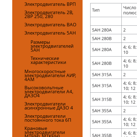
Электродвигатель ВРП
Число
Тип
Электродвигатель 2В,
полюс
2ВР 250, 280
Электродвигатель ВАО
5АН 280А
2
Электродвигатель 5AH
5АН 280В
2
Размеры
электродвигателей
4; 6; 8;
5АН 280А
5AH
10
Технические
4; 6; 8;
характеристики
5АН 280В
10
Многоскоростные
5АН 315А
2
электродвигатели АИР,
4АМ
4; 6; 8;
5АН 315А
Высоковольтные
10; 12
электродвигатели А4,
ДАЗО4
4; 6; 8;
5АН 315В
10; 12
Электродвигатели
асинхронные ДАЗО 4
5АН 355А
2
Электродвигатели
4; 6; 8;
постоянного тока 6П
5АН 355А
10; 12
Крановые
электродвигатели
4; 6; 8;
5АН 355В
MTF(H), MTKF(H),