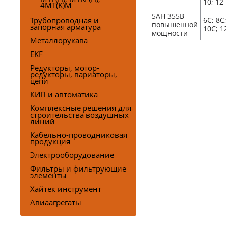
10; 12
4MT(K)M
5АН 355В
Трубопроводная и
6C; 8C
повышенной
запорная арматура
10C; 1
мощности
Металлорукава
EKF
Редукторы, мотор-
редукторы, вариаторы,
цепи
КИП и автоматика
Комплексные решения для
строительства воздушных
линий
Кабельно-проводниковая
продукция
Электрооборудование
Фильтры и фильтрующие
элементы
Хайтек инструмент
Авиаагрегаты