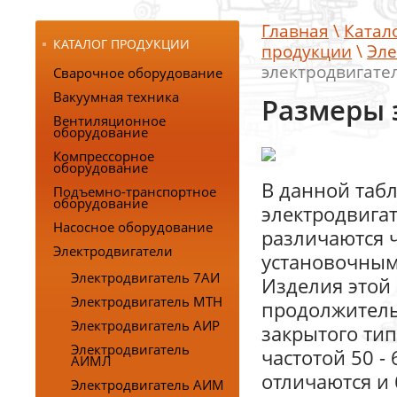
Главная
\
Катал
КАТАЛОГ ПРОДУКЦИИ
продукции
\
Эле
электродвигате
Сварочное оборудование
Вакуумная техника
Размеры 
Вентиляционное
оборудование
Компрессорное
оборудование
В данной таб
Подъемно-транспортное
оборудование
электродвига
Насосное оборудование
различаются 
Электродвигатели
установочным
Электродвигатель 7АИ
Изделия этой
Электродвигатель MTH
продолжитель
Электродвигатель АИР
закрытого тип
Электродвигатель
частотой 50 
АИМЛ
отличаются и
Электродвигатель АИМ